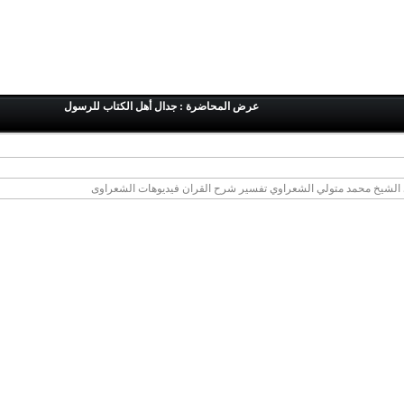
عرض المحاضرة : جدال أهل الكتاب للرسول
ي الشيخ محمد متولي الشعراوي تفسير شرح القران فيديوهات الشعراوى