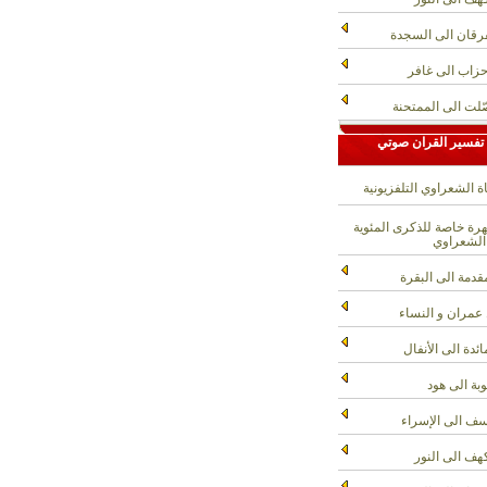
رقان الى السجدة
حزاب الى غافر
لت الى الممتحنة
تفسير القران صوتي
ة الشعراوي التلفزيونية
ة خاصة للذكرى المئوية
الشعراوي
قدمة الى البقرة
عمران و النساء
ائدة الى الأنفال
وبة الى هود
ف الى الإسراء
هف الى النور