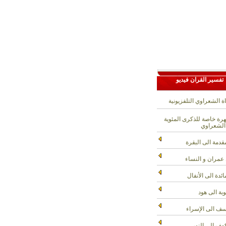
تفسير القران فيديو
ة الشعراوي التلفزيونية
ة خاصة للذكرى المئوية
الشعراوي
قدمة الى البقرة
عمران و النساء
ائدة الى الأنفال
وبة الى هود
ف الى الإسراء
هف الى النور