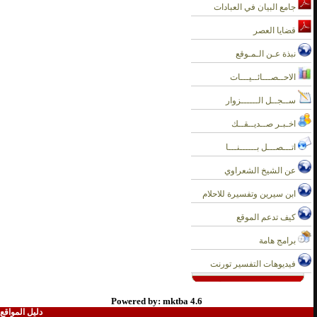
جامع البيان في العبادات
قضايا العصر
نبذة عـن الـمـوقع
الاحــصـــائــيـــات
ســجــل الــــــزوار
اخـبـر صــديــقــك
اتـــصـــل بــــــنـــا
عن الشيخ الشعراوي
ابن سيرين وتفسيرة للاحلام
كيف تدعم الموقع
برامج هامة
فيديوهات التفسير تورنت
Powered by: mktba 4.6
دليل المواقع