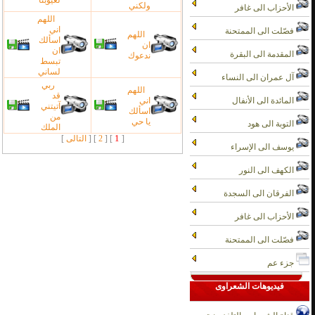
لعيوبنا
ولكني
الأحزاب الى غافر
اللهم
اني
فصّلت الى الممتحنة
اللهم
اسألك
ان
ان
المقدمة الى البقرة
ندعوك
تبسط
لساني
آل عمران الى النساء
ربي
اللهم
قد
المائدة الى الأنفال
اني
آتيتني
اسألك
من
يا حي
التوبة الى هود
الملك
1
[
] [
2
]
[
التالى
]
يوسف الى الإسراء
الكهف الى النور
الفرقان الى السجدة
الأحزاب الى غافر
فصّلت الى الممتحنة
جزء عم
فيديوهات الشعراوى