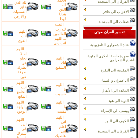
الحمد
الفرقان الى السجدة
لله الذي
لله
خلق
الذي
الأحزاب الى غافر
السموات
هدانا
و الارض
لهذا
فصّلت الى الممتحنة
الحمد
لله رب
اللهم
تفسير القران صوتي
العالمين
انت
... اللهم
القوي
انت ربي
قناة الشعراوي التلفزيونية
اللهم
انا لا
سهرة خاصة للذكرى المئوية
اللهم
نخلو
للشيخ الشعراوي
انك
عن
الشفيع
نظرك
المقدمة الى البقرة
طرفة
عين
آل عمران و النساء
اللهم
اللهم
انت
يا
المائدة الى الأنفال
الجامع
حسيب
المانع
التوبة الى هود
اللهم
اللهم
يا
يا واجد
يوسف الى الإسراء
مقيت
الوجود
اللهم
اللهم
الكهف الى النور
اني
ان ,
اعلم
في
الفرقان الى السجدة
اني
سترك
عاصيك