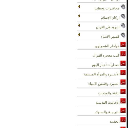
محاضرات وخطب
اركان الاسلام
اليهود في القران
قصص الانبياء
خواطر الشعراوى
كتب معجزة القران
اصدارات اخبار اليوم
الأســرة والمرأة المسلمة
السيرة وقصص الانبياء
الفقة والعبادات
الأحاديث القدسية
التربيــة والسلوك
العقيدة