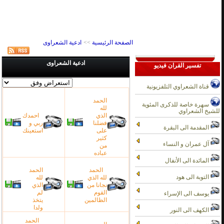
الصفحة الرئيسية
>>
ادعية الشعراوى
ادعية الشعراوى
تفسير القران فيديو
قناة الشعراوي التلفزيونية
الحمد
سهرة خاصة للذكرى المئوية
لله
للشيخ الشعراوي
الذي
احمدك
فضلنا
ربي و
المقدمة الى البقرة
على
استعينك
كثير
آل عمران و النساء
من
عباده
المائدة الى الأنفال
الحمد
الحمد
التوبة الى هود
لله الذي
لله
نجانا من
الذي
القوم
لم
يوسف الى الإسراء
الظالمين
يتخذ
ولدا
الكهف الى النور
الحمد