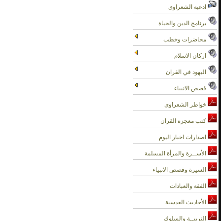
ادعية الشعراوى
برنامج الدين والحياة
محاضرات وخطب
اركان الاسلام
اليهود في القران
قصص الانبياء
خواطر الشعراوى
كتب معجزة القران
اصدارات اخبار اليوم
الأســرة والمرأة المسلمة
السيرة وقصص الانبياء
الفقة والعبادات
الأحاديث القدسية
التربيــة والسلوك