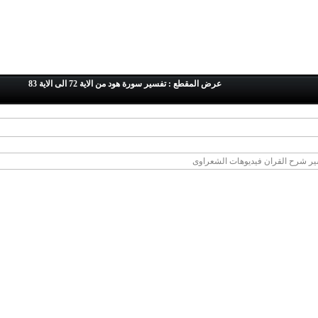
عرض المقطع : تفسير سورة هود من الاية 72 الى الاية 83
ر شرح القران فيديوهات الشعراوى