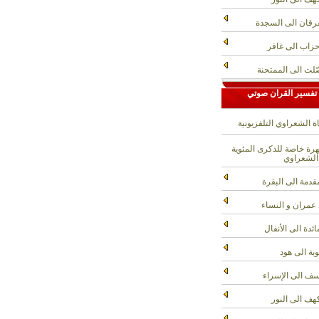
رقان الى السجدة
حزاب الى غافر
لت الى الممتحنة
تفسير القران صوتي
ة الشعراوي التلفزيونية
ة خاصة للذكرى المئوية
الشعراوي
قدمة الى البقرة
عمران و النساء
ائدة الى الأنفال
وبة الى هود
ف الى الإسراء
هف الى النور