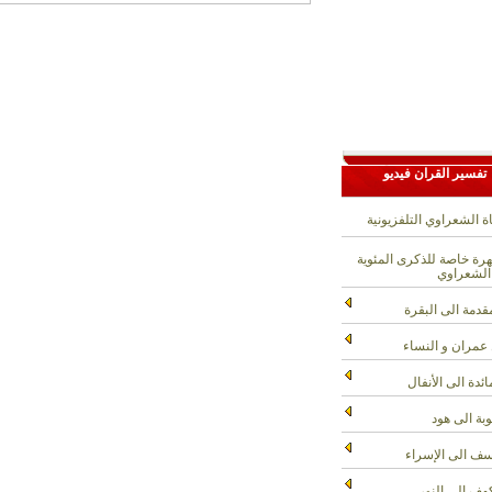
تفسير القران فيديو
ة الشعراوي التلفزيونية
ة خاصة للذكرى المئوية
الشعراوي
قدمة الى البقرة
عمران و النساء
ائدة الى الأنفال
وبة الى هود
ف الى الإسراء
هف الى النور