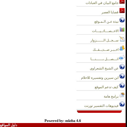
جامع البيان في العبادات
قضايا العصر
نبذة عـن الـمـوقع
الاحــصـــائــيـــات
ســجــل الــــــزوار
اخـبـر صــديــقــك
اتـــصـــل بــــــنـــا
عن الشيخ الشعراوي
ابن سيرين وتفسيرة للاحلام
كيف تدعم الموقع
برامج هامة
فيديوهات التفسير تورنت
Powered by: mktba 4.6
دليل المواقع