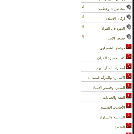
محاضرات وخطب
اركان الاسلام
اليهود في القران
قصص الانبياء
خواطر الشعراوى
كتب معجزة القران
اصدارات اخبار اليوم
الأســرة والمرأة المسلمة
السيرة وقصص الانبياء
الفقة والعبادات
الأحاديث القدسية
التربيــة والسلوك
العقيدة