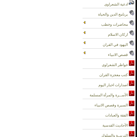
ادعية الشعراوى
برنامج الدين والحياة
محاضرات وخطب
اركان الاسلام
اليهود في القران
قصص الانبياء
خواطر الشعراوى
كتب معجزة القران
اصدارات اخبار اليوم
الأســرة والمرأة المسلمة
السيرة وقصص الانبياء
الفقة والعبادات
الأحاديث القدسية
التربيــة والسلوك