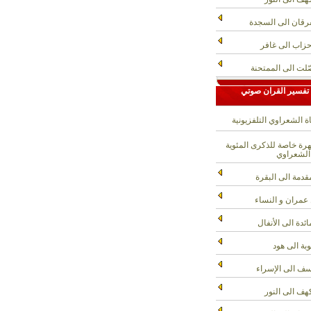
رقان الى السجدة
حزاب الى غافر
لت الى الممتحنة
تفسير القران صوتي
ة الشعراوي التلفزيونية
ة خاصة للذكرى المئوية
الشعراوي
قدمة الى البقرة
عمران و النساء
ائدة الى الأنفال
وبة الى هود
ف الى الإسراء
هف الى النور