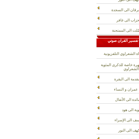
رقان الى السجدة
حزاب الى غافر
لت الى الممتحنة
تفسير القران صوتي
ة الشعراوي التلفزيونية
ة خاصة للذكرى المئوية
الشعراوي
قدمة الى البقرة
عمران و النساء
ائدة الى الأنفال
وبة الى هود
ف الى الإسراء
هف الى النور