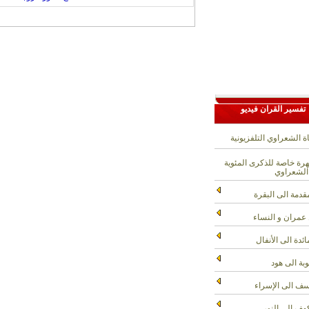
تفسير القران فيديو
ة الشعراوي التلفزيونية
ة خاصة للذكرى المئوية
الشعراوي
قدمة الى البقرة
عمران و النساء
ائدة الى الأنفال
وبة الى هود
ف الى الإسراء
هف الى النور