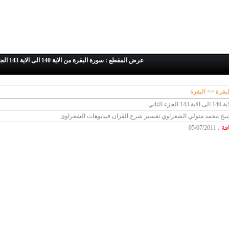
عرض المقطع : سورة البقرة من الاية 140 الى الاية 143 الجزء الثاني
لبقرة
>>
البقرة
 الثاني
يخ محمد متولي الشعراوي تفسير شرح القران فيديوهات الشعراوى
افة
:
05/07/2011