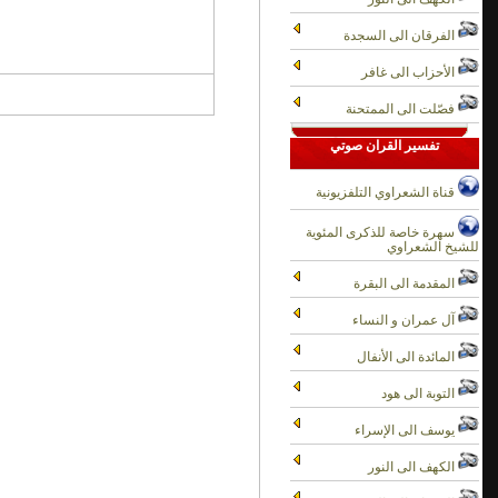
الفرقان الى السجدة
الأحزاب الى غافر
فصّلت الى الممتحنة
تفسير القران صوتي
قناة الشعراوي التلفزيونية
سهرة خاصة للذكرى المئوية
للشيخ الشعراوي
المقدمة الى البقرة
آل عمران و النساء
المائدة الى الأنفال
التوبة الى هود
يوسف الى الإسراء
الكهف الى النور