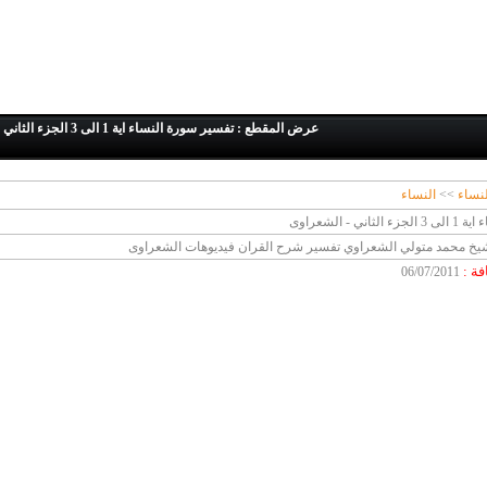
عرض المقطع : تفسير سورة النساء اية 1 الى 3 الجزء الثاني - الشعراوى
لنساء
>>
النساء
ي - الشعراوى
يخ محمد متولي الشعراوي تفسير شرح القران فيديوهات الشعراوى
افة
:
06/07/2011