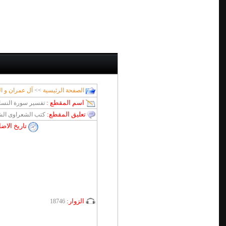
الصفحة الرئيسية
>>
آل عمران و ا
اسم المقطع :
تفسير سورة النساء اية 1 الى 3 الجزء الثان
تعليق المقطع:
كتب الشعراوى الش
تاريخ الاض
الزوار:
18746