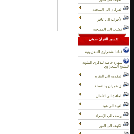
الفرقان الى السجدة
الأحزاب الى غافر
فصّلت الى الممتحنة
تفسير القران صوتي
قناة الشعراوي التلفزيونية
سهرة خاصة للذكرى المئوية
للشيخ الشعراوي
المقدمة الى البقرة
آل عمران و النساء
المائدة الى الأنفال
التوبة الى هود
يوسف الى الإسراء
الكهف الى النور