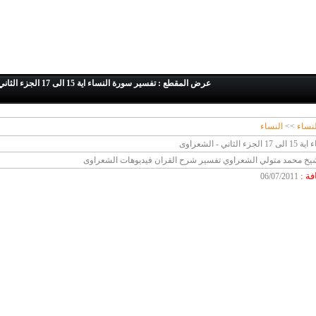
عرض المقطع : تفسير سورة النساء اية 15 الى 17 الجزء الثاني - الشعراوى
لنساء
>>
النساء
ي - الشعراوى
يخ محمد متولي الشعراوي تفسير شرح القران فيديوهات الشعراوى
افة
:
06/07/2011