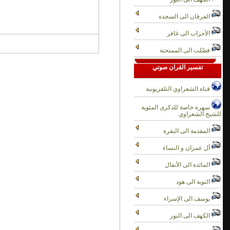
الفرقان الى السجدة
الأحزاب الى غافر
فصّلت الى الممتحنة
تفسير القران صوتي
قناة الشعراوي التلفزيونية
سهرة خاصة للذكرى المئوية
للشيخ الشعراوي
المقدمة الى البقرة
آل عمران و النساء
المائدة الى الأنفال
التوبة الى هود
يوسف الى الإسراء
الكهف الى النور