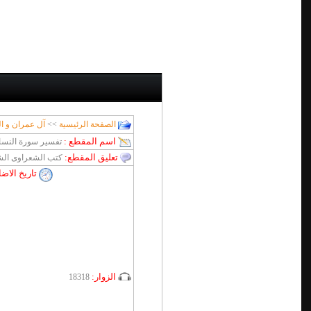
الصفحة الرئيسية
>>
آل عمران و ا
اسم المقطع :
تفسير سورة النساء اية 15 الى 17 الجزء الثان
تعليق المقطع:
كتب الشعراوى الش
تاريخ الاض
الزوار:
18318